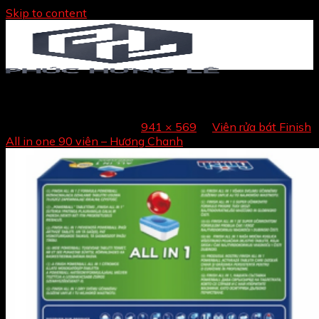
Skip to content
AUTO-DRAFT
Trang chủ
Published
26/11/2021
at
941 × 569
in
Viên rửa bát Finish
Giới thiệu
All in one 90 viên – Hương Chanh
Sản phẩm
TỦ BẾP
NỘI THẤT
PHỤ KIỆN TỦ BẾP – NỘI THẤT
THIẾT BỊ BẾP
THIẾT BỊ VỆ SINH
ĐỒ GIA DỤNG
Sản phẩm bán chạy
Tin tức
Liên hệ