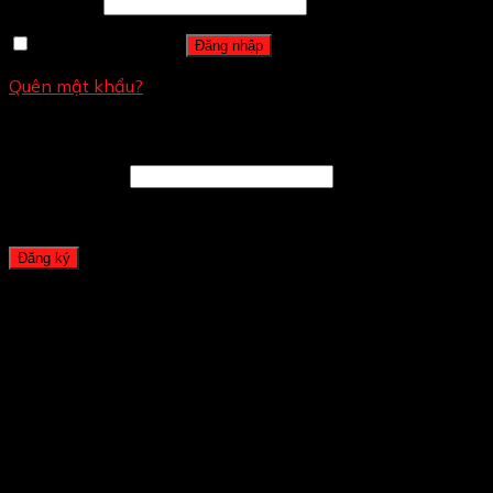
Mật khẩu
*
Ghi nhớ mật khẩu
Đăng nhập
Quên mật khẩu?
Đăng ký
Địa chỉ email
*
A password will be sent to your email address.
Đăng ký