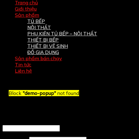
Trang chủ
Giới thiệu
Sản phẩm
TỦ BẾP
NỘI THẤT
PHỤ KIỆN TỦ BẾP – NỘI THẤT
THIẾT BỊ BẾP
THIẾT BỊ VỆ SINH
ĐỒ GIA DỤNG
Sản phẩm bán chạy
Tin tức
Liên hệ
Block
"demo-popup"
not found
Đăng nhập
Tên tài khoản hoặc địa chỉ email
*