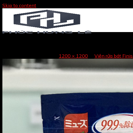
Skip to content
vien rua bat Nhat 150v
Trang chủ
Published
30/11/2021
at
1200 × 1200
in
Viên rửa bát Fini
Giới thiệu
Sản phẩm
TỦ BẾP
NỘI THẤT
PHỤ KIỆN TỦ BẾP – NỘI THẤT
THIẾT BỊ BẾP
THIẾT BỊ VỆ SINH
ĐỒ GIA DỤNG
Sản phẩm bán chạy
Tin tức
Liên hệ