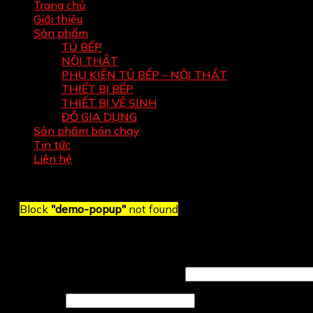
Trang chủ
Giới thiệu
Sản phẩm
TỦ BẾP
NỘI THẤT
PHỤ KIỆN TỦ BẾP – NỘI THẤT
THIẾT BỊ BẾP
THIẾT BỊ VỆ SINH
ĐỒ GIA DỤNG
Sản phẩm bán chạy
Tin tức
Liên hệ
Block
"demo-popup"
not found
Đăng nhập
Tên tài khoản hoặc địa chỉ email
*
Mật khẩu
*