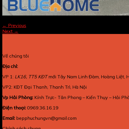
Both comments and trackbacks are currently closed.
←
Previous
Next
→
Về chúng tôi
Địa chỉ:
VP 1:
LK16, TT5 KĐT
mới Tây Nam Linh Đàm, Hoàng Liệt, H
VP2: KĐT Đại Thanh, Thanh Trì, Hà Nội
Vp Hải Phòng:
Kính Trực- Tân Phong – Kiến Thụy – Hải Phò
Điện thoại:
0969.36.16.19
Email:
bepphuchungvn@gmail.com
Chính sách chung