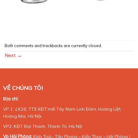
Both comments and trackbacks are currently closed.
Next
→
VỀ CHÚNG TÔI
Địa chỉ:
VP 1:
LK16, TT5 KĐT
mới Tây Nam Linh Đàm, Hoàng Liệt,
Hoàng Mai, Hà Nội
VP2: KĐT Đại Thanh, Thanh Trì, Hà Nội
Vp Hải Phòng:
Kính Trực- Tân Phong – Kiến Thụy – Hải Phòng |