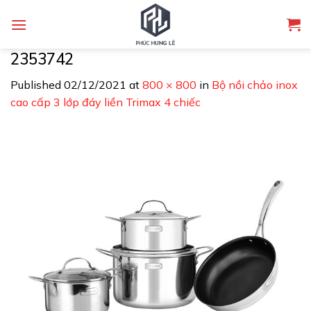
Skip
to
content
2353742
Published
02/12/2021
at
800 × 800
in
Bộ nồi chảo inox
cao cấp 3 lớp đáy liền Trimax 4 chiếc