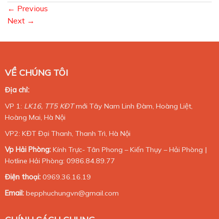
←
Previous
Next
→
VỀ CHÚNG TÔI
Địa chỉ:
VP 1:
LK16, TT5 KĐT
mới Tây Nam Linh Đàm, Hoàng Liệt,
Hoàng Mai, Hà Nội
VP2: KĐT Đại Thanh, Thanh Trì, Hà Nội
Vp Hải Phòng:
Kính Trực- Tân Phong – Kiến Thụy – Hải Phòng |
Hotline Hải Phòng: 0986.84.89.77
Điện thoại:
0969.36.16.19
Email:
bepphuchungvn@gmail.com