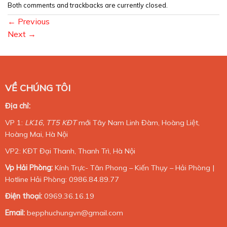
Both comments and trackbacks are currently closed.
←
Previous
Next
→
VỀ CHÚNG TÔI
Địa chỉ:
VP 1:
LK16, TT5 KĐT
mới Tây Nam Linh Đàm, Hoàng Liệt,
Hoàng Mai, Hà Nội
VP2: KĐT Đại Thanh, Thanh Trì, Hà Nội
Vp Hải Phòng:
Kính Trực- Tân Phong – Kiến Thụy – Hải Phòng |
Hotline Hải Phòng: 0986.84.89.77
Điện thoại:
0969.36.16.19
Email:
bepphuchungvn@gmail.com