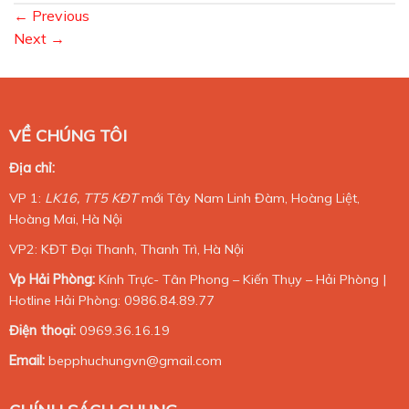
←
Previous
Next
→
VỀ CHÚNG TÔI
Địa chỉ:
VP 1:
LK16, TT5 KĐT
mới Tây Nam Linh Đàm, Hoàng Liệt,
Hoàng Mai, Hà Nội
VP2: KĐT Đại Thanh, Thanh Trì, Hà Nội
Vp Hải Phòng:
Kính Trực- Tân Phong – Kiến Thụy – Hải Phòng |
Hotline Hải Phòng: 0986.84.89.77
Điện thoại:
0969.36.16.19
Email:
bepphuchungvn@gmail.com