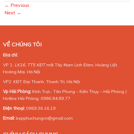
←
Previous
Next
→
VỀ CHÚNG TÔI
Địa chỉ:
VP 1:
LK16, TT5 KĐT
mới Tây Nam Linh Đàm, Hoàng Liệt,
Hoàng Mai, Hà Nội
VP2: KĐT Đại Thanh, Thanh Trì, Hà Nội
Vp Hải Phòng:
Kính Trực- Tân Phong – Kiến Thụy – Hải Phòng |
Hotline Hải Phòng: 0986.84.89.77
Điện thoại:
0969.36.16.19
Email:
bepphuchungvn@gmail.com