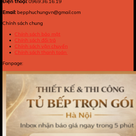
Điện thoại:
0969.36.16.19
Email:
bepphuchungvn@gmail.com
Chính sách chung
Chính sách bảo mật
Chính sách đổi trả
Chính sách vận chuyển
Chính sách thanh toán
Fanpage: