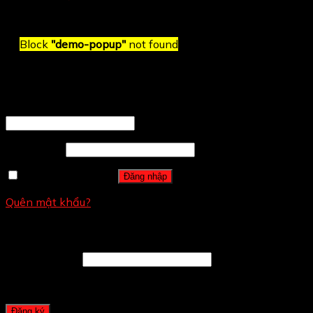
Block
"demo-popup"
not found
Đăng nhập
Tên tài khoản hoặc địa chỉ email
*
Mật khẩu
*
Ghi nhớ mật khẩu
Đăng nhập
Quên mật khẩu?
Đăng ký
Địa chỉ email
*
A password will be sent to your email address.
Đăng ký