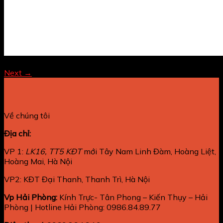
Both comments and trackbacks are currently closed.
Next
→
Về chúng tôi
Địa chỉ:
VP 1:
LK16, TT5 KĐT
mới Tây Nam Linh Đàm, Hoàng Liệt,
Hoàng Mai, Hà Nội
VP2: KĐT Đại Thanh, Thanh Trì, Hà Nội
Vp Hải Phòng:
Kính Trực- Tân Phong – Kiến Thụy – Hải
Phòng | Hotline Hải Phòng: 0986.84.89.77