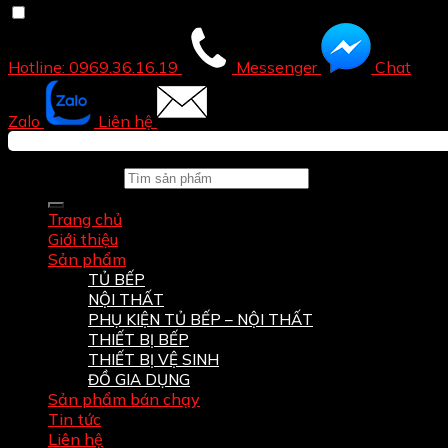
Hotline: 0969.36.16.19
Messenger
Chat
Zalo
Liên hệ
Tìm kiếm:
Trang chủ
Giới thiệu
Sản phẩm
TỦ BẾP
NỘI THẤT
PHỤ KIỆN TỦ BẾP – NỘI THẤT
THIẾT BỊ BẾP
THIẾT BỊ VỆ SINH
ĐỒ GIA DỤNG
Sản phẩm bán chạy
Tin tức
Liên hệ