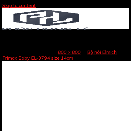
Skip to content
2353794
Trang chủ
Published
04/12/2021
at
800 × 800
in
Bộ nồi Elmich
Giới thiệu
Trimax Baby EL-3794 size 14cm
Sản phẩm
TỦ BẾP
NỘI THẤT
PHỤ KIỆN TỦ BẾP – NỘI THẤT
THIẾT BỊ BẾP
THIẾT BỊ VỆ SINH
ĐỒ GIA DỤNG
Sản phẩm bán chạy
Tin tức
Liên hệ