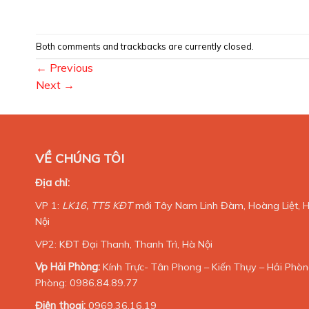
Both comments and trackbacks are currently closed.
←
Previous
Next
→
VỀ CHÚNG TÔI
Địa chỉ:
VP 1:
LK16, TT5 KĐT
mới Tây Nam Linh Đàm, Hoàng Liệt, 
Nội
VP2: KĐT Đại Thanh, Thanh Trì, Hà Nội
Vp Hải Phòng:
Kính Trực- Tân Phong – Kiến Thụy – Hải Phòng
Phòng: 0986.84.89.77
Điện thoại:
0969.36.16.19