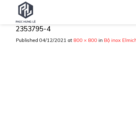
Skip
to
content
2353795-4
Published
04/12/2021
at
800 × 800
in
Bộ inox Elmic