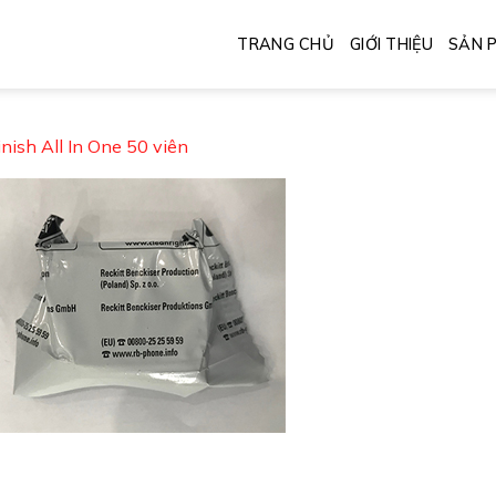
TRANG CHỦ
GIỚI THIỆU
SẢN 
inish All In One 50 viên