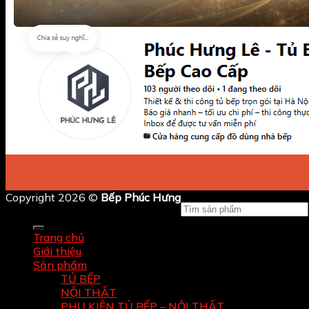
Copyright 2026 ©
Bếp Phúc Hưng
Tìm
kiếm:
Trang chủ
Giới thiệu
Sản phẩm
TỦ BẾP
NỘI THẤT
PHỤ KIỆN TỦ BẾP – NỘI THẤT