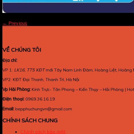
Both comments and trackbacks are currently closed.
←
Previous
VỀ CHÚNG TÔI
Địa chỉ:
VP 1:
LK16, TT5 KĐT
mới Tây Nam Linh Đàm, Hoàng Liệt, Hoàng 
VP2: KĐT Đại Thanh, Thanh Trì, Hà Nội
Vp Hải Phòng:
Kính Trực- Tân Phong – Kiến Thụy – Hải Phòng | Ho
Điện thoại:
0969.36.16.19
Email:
bepphuchungvn@gmail.com
CHÍNH SÁCH CHUNG
Chính sách bảo mật