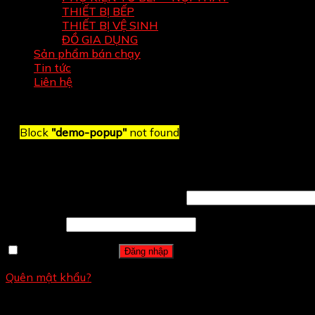
THIẾT BỊ BẾP
THIẾT BỊ VỆ SINH
ĐỒ GIA DỤNG
Sản phẩm bán chạy
Tin tức
Liên hệ
Block
"demo-popup"
not found
Đăng nhập
Tên tài khoản hoặc địa chỉ email
*
Mật khẩu
*
Ghi nhớ mật khẩu
Đăng nhập
Quên mật khẩu?
Đăng ký