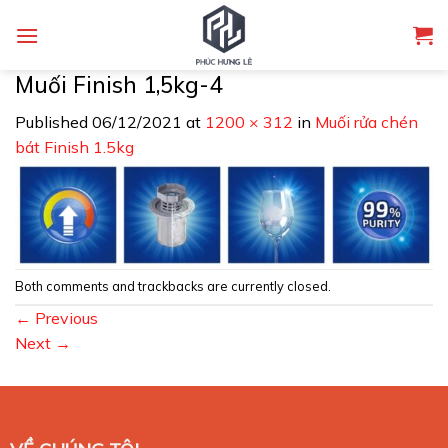
Skip
to
content
Muối Finish 1,5kg-4
Published
06/12/2021
at
1200 × 312
in
Muối rửa chén
bát Finish 1.5kg
Both comments and trackbacks are currently closed.
←
Previous
Next
→