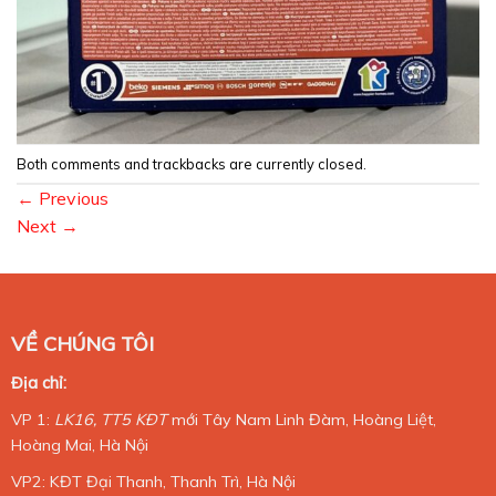
Both comments and trackbacks are currently closed.
←
Previous
Next
→
VỀ CHÚNG TÔI
Địa chỉ:
VP 1:
LK16, TT5 KĐT
mới Tây Nam Linh Đàm, Hoàng Liệt,
Hoàng Mai, Hà Nội
VP2: KĐT Đại Thanh, Thanh Trì, Hà Nội