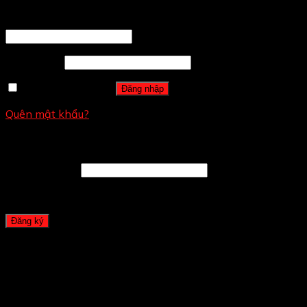
Tên tài khoản hoặc địa chỉ email
*
Mật khẩu
*
Ghi nhớ mật khẩu
Đăng nhập
Quên mật khẩu?
Đăng ký
Địa chỉ email
*
A password will be sent to your email address.
Đăng ký