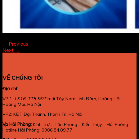
Both comments and trackbacks are currently closed.
←
Previous
Next
→
VỀ CHÚNG TÔI
Địa chỉ:
VP 1:
LK16, TT5 KĐT
mới Tây Nam Linh Đàm, Hoàng Liệt,
Hoàng Mai, Hà Nội
VP2: KĐT Đại Thanh, Thanh Trì, Hà Nội
Vp Hải Phòng:
Kính Trực- Tân Phong – Kiến Thụy – Hải Phòng |
Hotline Hải Phòng: 0986.84.89.77