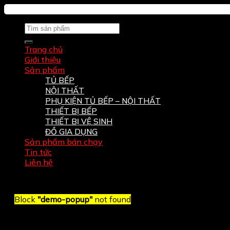
Tìm
kiếm:
Trang chủ
Giới thiệu
Sản phẩm
TỦ BẾP
NỘI THẤT
PHỤ KIỆN TỦ BẾP – NỘI THẤT
THIẾT BỊ BẾP
THIẾT BỊ VỆ SINH
ĐỒ GIA DỤNG
Sản phẩm bán chạy
Tin tức
Liên hệ
Block
"demo-popup"
not found
Đăng nhập