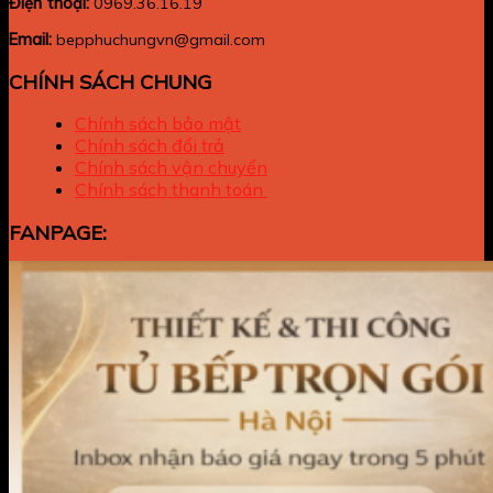
Điện thoại:
0969.36.16.19
Email:
bepphuchungvn@gmail.com
CHÍNH SÁCH CHUNG
Chính sách bảo mật
Chính sách đổi trả
Chính sách vận chuyển
Chính sách thanh toán
FANPAGE: