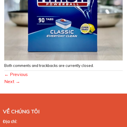
Both comments and trackbacks are currently closed.
←
Previous
Next
→
VỀ CHÚNG TÔI
Địa chỉ: