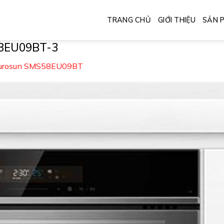
TRANG CHỦ
GIỚI THIỆU
SẢN 
8EU09BT-3
Eurosun SMS58EU09BT