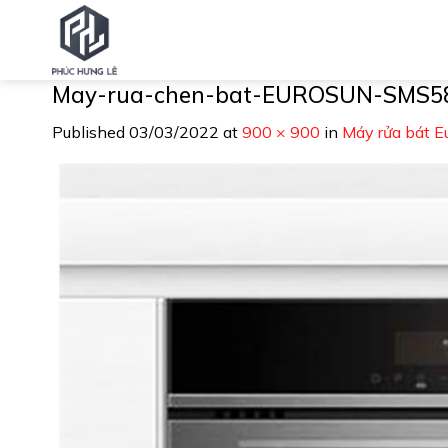
Skip
to
content
May-rua-chen-bat-EUROSUN-SMS5
Published
03/03/2022
at
900 × 900
in
Máy rửa bát 