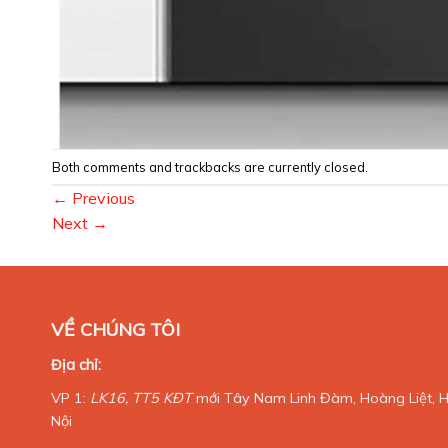
Both comments and trackbacks are currently closed.
←
Previous
Next
→
VỀ CHÚNG TÔI
Địa chỉ:
VP 1:
LK16, TT5 KĐT
mới Tây Nam Linh Đàm, Hoàng Liệt, 
Nội