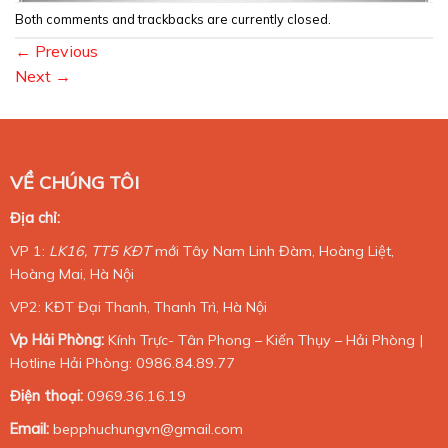
Both comments and trackbacks are currently closed.
←
Previous
Next
→
VỀ CHÚNG TÔI
Địa chỉ:
VP 1:
LK16, TT5 KĐT
mới Tây Nam Linh Đàm, Hoàng Liệt,
Hoàng Mai, Hà Nội
VP2: KĐT Đại Thanh, Thanh Trì, Hà Nội
Vp Hải Phòng:
Kính Trực- Tân Phong – Kiến Thụy – Hải Phòng |
Hotline Hải Phòng: 0986.84.89.77
Điện thoại:
0969.36.16.19
Email:
bepphuchungvn@gmail.com