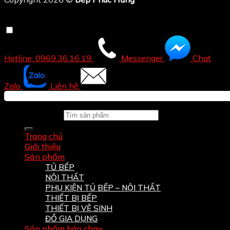
Hotline: 0969.36.16.19
Messenger
Chat
Zalo
Liên hệ
Tìm kiếm:
Trang chủ
Giới thiệu
Sản phẩm
TỦ BẾP
NỘI THẤT
PHỤ KIỆN TỦ BẾP – NỘI THẤT
THIẾT BỊ BẾP
THIẾT BỊ VỆ SINH
ĐỒ GIA DỤNG
Sản phẩm bán chạy