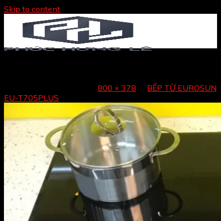
Skip to content
BẾP TỪ EUROSUN EU-T705PLUS
Trang chủ
Published
12/12/2022
at
800 × 378
in
BẾP TỪ EUROSUN
Giới thiệu
EU-T705PLUS
Sản phẩm
TỦ BẾP
NỘI THẤT
PHỤ KIỆN TỦ BẾP – NỘI THẤT
THIẾT BỊ BẾP
THIẾT BỊ VỆ SINH
ĐỒ GIA DỤNG
Sản phẩm bán chạy
Tin tức
Liên hệ