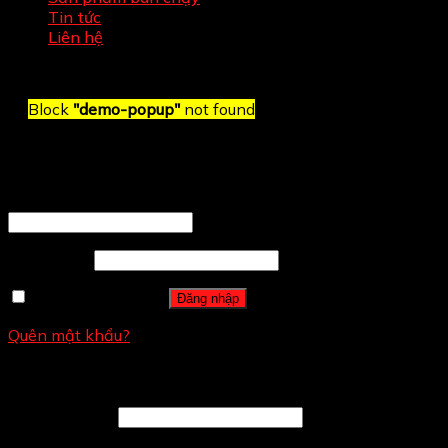
Tin tức
Liên hệ
Block
"demo-popup"
not found
Đăng nhập
Tên tài khoản hoặc địa chỉ email
*
Mật khẩu
*
Ghi nhớ mật khẩu
Đăng nhập
Quên mật khẩu?
Đăng ký
Địa chỉ email
*