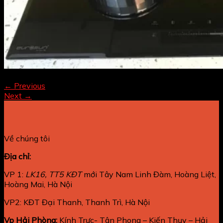
Both comments and trackbacks are currently closed.
←
Previous
Next
→
Về chúng tôi
Địa chỉ:
VP 1:
LK16, TT5 KĐT
mới Tây Nam Linh Đàm, Hoàng Liệt,
Hoàng Mai, Hà Nội
VP2: KĐT Đại Thanh, Thanh Trì, Hà Nội
Vp Hải Phòng:
Kính Trực- Tân Phong – Kiến Thụy – Hải