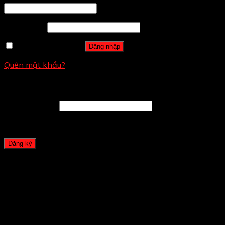
Mật khẩu
*
Ghi nhớ mật khẩu
Đăng nhập
Quên mật khẩu?
Đăng ký
Địa chỉ email
*
A password will be sent to your email address.
Đăng ký