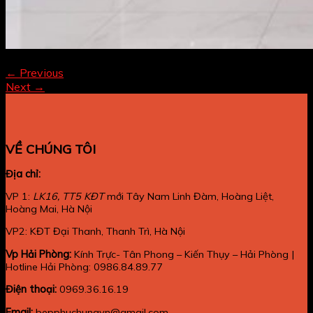
Both comments and trackbacks are currently closed.
←
Previous
Next
→
VỀ CHÚNG TÔI
Địa chỉ:
VP 1:
LK16, TT5 KĐT
mới Tây Nam Linh Đàm, Hoàng Liệt,
Hoàng Mai, Hà Nội
VP2: KĐT Đại Thanh, Thanh Trì, Hà Nội
Vp Hải Phòng:
Kính Trực- Tân Phong – Kiến Thụy – Hải Phòng |
Hotline Hải Phòng: 0986.84.89.77
Điện thoại:
0969.36.16.19
Email:
bepphuchungvn@gmail.com