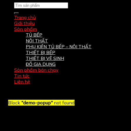
Tìm
kiếm:
Trang chủ
Giới thiệu
Sản phẩm
TỦ BẾP
NỘI THẤT
PHỤ KIỆN TỦ BẾP – NỘI THẤT
THIẾT BỊ BẾP
THIẾT BỊ VỆ SINH
ĐỒ GIA DỤNG
Sản phẩm bán chạy
Tin tức
Liên hệ
Block
"demo-popup"
not found
Đăng nhập
Tên tài khoản hoặc địa chỉ email
*