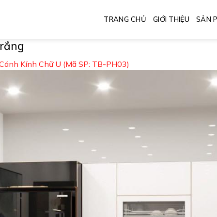
TRANG CHỦ
GIỚI THIỆU
SẢN 
trắng
 Cánh Kính Chữ U (Mã SP: TB-PH03)