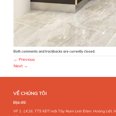
Both comments and trackbacks are currently closed.
←
Previous
Next
→
VỀ CHÚNG TÔI
Địa chỉ:
VP 1:
LK16, TT5 KĐT
mới Tây Nam Linh Đàm, Hoàng Liệt, 