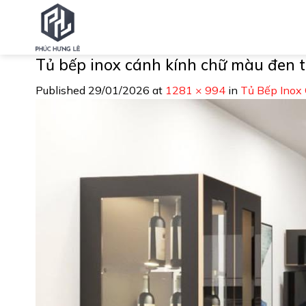
Skip
to
content
Tủ bếp inox cánh kính chữ màu đen 
Published
29/01/2026
at
1281 × 994
in
Tủ Bếp Inox